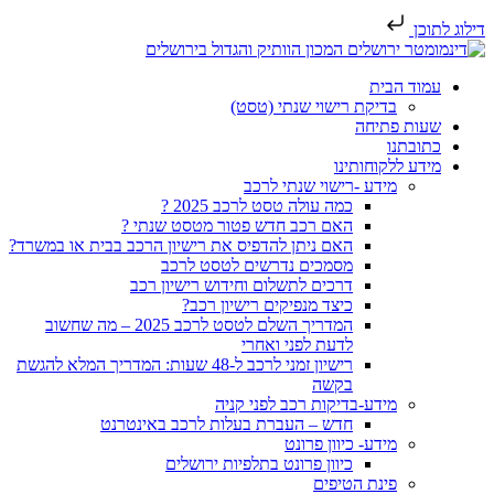
דילוג לתוכן
עמוד הבית
בדיקת רישוי שנתי (טסט)
שעות פתיחה
כתובתנו
מידע ללקוחותינו
מידע -רישוי שנתי לרכב
כמה עולה טסט לרכב 2025 ?
האם רכב חדש פטור מטסט שנתי ?
האם ניתן להדפיס את רישיון הרכב בבית או במשרד?
מסמכים נדרשים לטסט לרכב
דרכים לתשלום וחידוש רישיון רכב
כיצד מנפיקים רישיון רכב?
המדריך השלם לטסט לרכב 2025 – מה שחשוב
לדעת לפני ואחרי
רישיון זמני לרכב ל-48 שעות: המדריך המלא להגשת
בקשה
מידע-בדיקות רכב לפני קניה
חדש – העברת בעלות לרכב באינטרנט
מידע- כיוון פרונט
כיוון פרונט בתלפיות ירושלים
פינת הטיפים