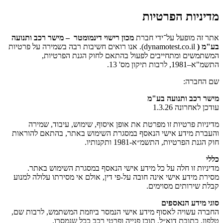
מדיניות הפרטיות
אתר זה מופעל על־ידי חברת
מכון רישוי דינמומטר – מישר רכב ותנועה
בע"מ (
dynamotest.co.il). אנו רואים חשיבות רבה בשמירה על פרטיות
המשתמשים ומתחייבים לפעול בהתאם לחוק הגנת הפרטיות,
התשמ"א–1981, לרבות תיקון מס' 13.
שם החברה:
מישר רכב ותנועה בע"מ
עודכן לאחרונה 1.3.26
מדיניות פרטיות זו מפרטת את אופן איסוף, שימוש, עיבוד, שמירה
והעברת מידע אישי הנאסף במסגרת השימוש באתר, בהתאם להוראות
חוק הגנת הפרטיות, התשמ״א-1981 ותקנותיו.
כללי
מדיניות זו חלה על כל מידע אישי הנאסף במסגרת השימוש באתר.
מסירת מידע אישי אינה חובה על-פי דין, אולם אי מסירתו עלולה למנוע
קבלת שירותים מסוימים.
סוגי מידע הנאספים
החברה עשויה לאסוף מידע אישי הנמסר ביוזמת המשתמש, לרבות שם,
טלפון, כתובת דוא״ל, תוכן פנייה ופרטי רכב ככל שנמסרו.