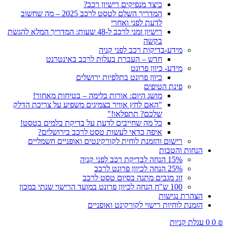
כיצד מנפיקים רישיון רכב?
המדריך השלם לטסט לרכב 2025 – מה שחשוב
לדעת לפני ואחרי
רישיון זמני לרכב ל-48 שעות: המדריך המלא להגשת
בקשה
מידע-בדיקות רכב לפני קניה
חדש – העברת בעלות לרכב באינטרנט
מידע- כיוון פרונט
כיוון פרונט בתלפיות ירושלים
פינת הטיפים
מושג היום: אורות בלימה – בטיחות מאחור!
"האם לחץ אוויר בצמיגים משפיע על צריכת הדלק
שלכם? תתפלאו!"
כל מה שחייבים לדעת על בדיקת בלמים בטסט!
איפה כדאי לעשות טסט לרכב בירושלים?
רישום והזמנת לוחית לקורקינטים ואופניים חשמליים
הנחות והטבות
15% הנחה לבדיקת רכב לפני קניה
25% הנחה לכיוון פרונט לרכב
זוג מגבים מתנה בסיום טסט לרכב
100 ש"ח הנחה לכיוון פרונט במועד הרישוי שנתי במכון
הצהרת נגישות
הזמנת לוחיות רישוי לקורקינט ואופניים
₪
0
0
עגלת קניות