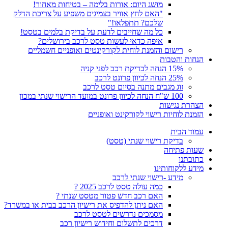
מושג היום: אורות בלימה – בטיחות מאחור!
"האם לחץ אוויר בצמיגים משפיע על צריכת הדלק
שלכם? תתפלאו!"
כל מה שחייבים לדעת על בדיקת בלמים בטסט!
איפה כדאי לעשות טסט לרכב בירושלים?
רישום והזמנת לוחית לקורקינטים ואופניים חשמליים
הנחות והטבות
15% הנחה לבדיקת רכב לפני קניה
25% הנחה לכיוון פרונט לרכב
זוג מגבים מתנה בסיום טסט לרכב
100 ש"ח הנחה לכיוון פרונט במועד הרישוי שנתי במכון
הצהרת נגישות
הזמנת לוחיות רישוי לקורקינט ואופניים
עמוד הבית
בדיקת רישוי שנתי (טסט)
שעות פתיחה
כתובתנו
מידע ללקוחותינו
מידע -רישוי שנתי לרכב
כמה עולה טסט לרכב 2025 ?
האם רכב חדש פטור מטסט שנתי ?
האם ניתן להדפיס את רישיון הרכב בבית או במשרד?
מסמכים נדרשים לטסט לרכב
דרכים לתשלום וחידוש רישיון רכב