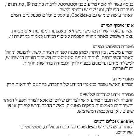
בנוסף עשוי להיאסף מידע טכני וסטטיסטי, לרבות כתובת IP, סוג דפדפן,
מערכת הפעלה, זמני שימוש ודפוסי גלישה.
האתר עושה שימוש גם ב-Cookies, פיקסלים וכלים טכנולוגיים דומים.
אופן איסוף המידע
המידע נאסף ישירות מהמשתמש ו/או באמצעות מערכות אוטומטיות.
עצם השימוש באתר מהווה הסכמה לאיסוף המידע כאמור במדיניות זו.
מטרות השימוש במידע
המידע משמש, בין היתר, למתן מענה לפניות ויצירת קשר, לתפעול וניהול
האתר והשירותים, לניתוח נתונים סטטיסטיים ולשיפור חוויית המשתמש,
למשלוח מידע ועדכונים בכפוף לדין, ולעמידה בדרישות חוקיות
ורגולטוריות.
מאגרי מידע
המידע האישי נשמר במאגרי המידע של החברה, בהתאם להוראות הדין.
מסירת מידע לצדדים שלישיים
החברה לא תעביר מידע אישי לצדדים שלישיים אלא לצורך תפעול האתר
והשירותים באמצעות ספקים מטעמה, כאשר הדבר נדרש לפי דין או צו
שיפוטי, או בהסכמת המשתמש.
Cookies וכלים דומים
האתר עושה שימוש ב-Cookies לצרכים תפעוליים, סטטיסטיים
ושיווקיים.