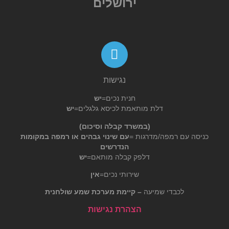
ירושלים
נגישות
חנית נכים=
יש
דלת מותאמת לכיסא גלגלים=
יש
(במשרד קבלה וסיכום)
כניסה עם רמפה/מדרגות =
עם שינוי גבהים או רמפה במקומות
הנדרשים
דלפק קבלה מותאם=
יש
שירותי נכים=
אין
לכבדי שמיעה
– קיימת מערכת שמע שולחנית
הצהרת נגישות