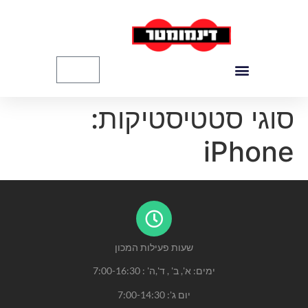
לתוכן
סוגי סטטיסטיקות:
iPhone
שעות פעילות המכון
ימים: א', ב' , ד',ה' :
-16:30
7:00
יום ג':
-14:30
7:00