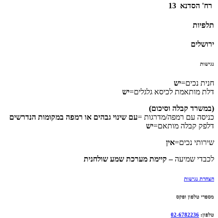
רח' הסדנא 13
תלפיות
ירושלים
נגישות
חנית נכים=
יש
דלת מותאמת לכיסא גלגלים=
יש
(במשרד קבלה וסיכום)
כניסה עם רמפה/מדרגות =
עם שינוי גבהים או רמפה במקומות הנדרשים
דלפק קבלה מותאם=
יש
שירותי נכים=
אין
לכבדי שמיעה
– קיימת מערכת שמע שולחנית
הצהרת נגישות
מספרי טלפון ופקס
טלפון:
02-6782236