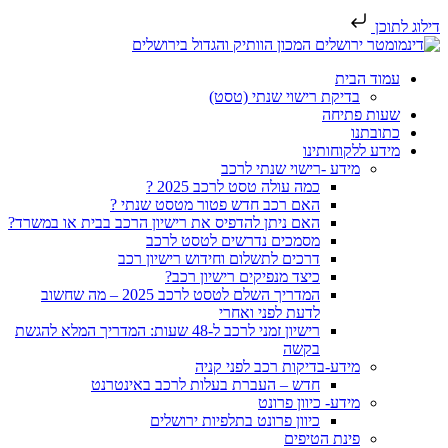
דילוג לתוכן
עמוד הבית
בדיקת רישוי שנתי (טסט)
שעות פתיחה
כתובתנו
מידע ללקוחותינו
מידע -רישוי שנתי לרכב
כמה עולה טסט לרכב 2025 ?
האם רכב חדש פטור מטסט שנתי ?
האם ניתן להדפיס את רישיון הרכב בבית או במשרד?
מסמכים נדרשים לטסט לרכב
דרכים לתשלום וחידוש רישיון רכב
כיצד מנפיקים רישיון רכב?
המדריך השלם לטסט לרכב 2025 – מה שחשוב
לדעת לפני ואחרי
רישיון זמני לרכב ל-48 שעות: המדריך המלא להגשת
בקשה
מידע-בדיקות רכב לפני קניה
חדש – העברת בעלות לרכב באינטרנט
מידע- כיוון פרונט
כיוון פרונט בתלפיות ירושלים
פינת הטיפים