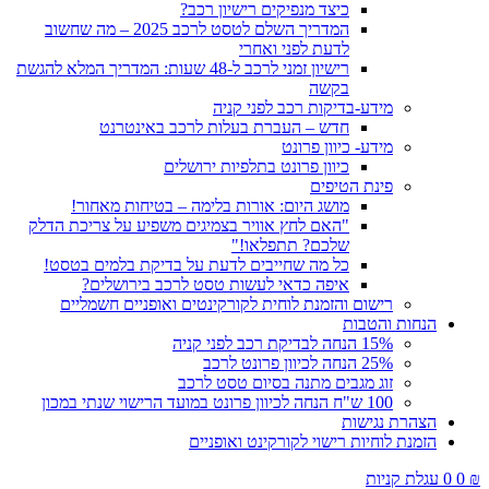
כיצד מנפיקים רישיון רכב?
המדריך השלם לטסט לרכב 2025 – מה שחשוב
לדעת לפני ואחרי
רישיון זמני לרכב ל-48 שעות: המדריך המלא להגשת
בקשה
מידע-בדיקות רכב לפני קניה
חדש – העברת בעלות לרכב באינטרנט
מידע- כיוון פרונט
כיוון פרונט בתלפיות ירושלים
פינת הטיפים
מושג היום: אורות בלימה – בטיחות מאחור!
"האם לחץ אוויר בצמיגים משפיע על צריכת הדלק
שלכם? תתפלאו!"
כל מה שחייבים לדעת על בדיקת בלמים בטסט!
איפה כדאי לעשות טסט לרכב בירושלים?
רישום והזמנת לוחית לקורקינטים ואופניים חשמליים
הנחות והטבות
15% הנחה לבדיקת רכב לפני קניה
25% הנחה לכיוון פרונט לרכב
זוג מגבים מתנה בסיום טסט לרכב
100 ש"ח הנחה לכיוון פרונט במועד הרישוי שנתי במכון
הצהרת נגישות
הזמנת לוחיות רישוי לקורקינט ואופניים
₪
0
0
עגלת קניות