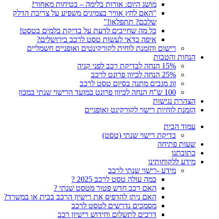
מושג היום: אורות בלימה – בטיחות מאחור!
"האם לחץ אוויר בצמיגים משפיע על צריכת הדלק
שלכם? תתפלאו!"
כל מה שחייבים לדעת על בדיקת בלמים בטסט!
איפה כדאי לעשות טסט לרכב בירושלים?
רישום והזמנת לוחית לקורקינטים ואופניים חשמליים
הנחות והטבות
15% הנחה לבדיקת רכב לפני קניה
25% הנחה לכיוון פרונט לרכב
זוג מגבים מתנה בסיום טסט לרכב
100 ש"ח הנחה לכיוון פרונט במועד הרישוי שנתי במכון
הצהרת נגישות
הזמנת לוחיות רישוי לקורקינט ואופניים
עמוד הבית
בדיקת רישוי שנתי (טסט)
שעות פתיחה
כתובתנו
מידע ללקוחותינו
מידע -רישוי שנתי לרכב
כמה עולה טסט לרכב 2025 ?
האם רכב חדש פטור מטסט שנתי ?
האם ניתן להדפיס את רישיון הרכב בבית או במשרד?
מסמכים נדרשים לטסט לרכב
דרכים לתשלום וחידוש רישיון רכב